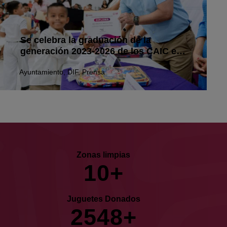
Se celebra la graduación de la
generación 2023-2026 de los CAIC en
Tuxpan
Ayuntamiento
,
DIF
,
Prensa
Zonas limpias
1
0
+
Juguetes Donados
2
5
4
8
+