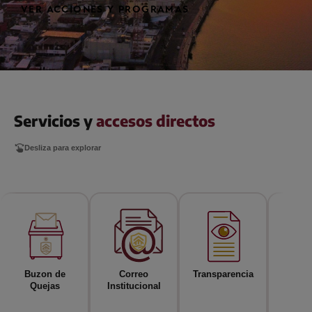
VER ACCIONES Y PROGRAMAS
Servicios y
accesos directos
swipe
Desliza para explorar
Buzon de
Correo
Transparencia
Tur
Quejas
Institucional