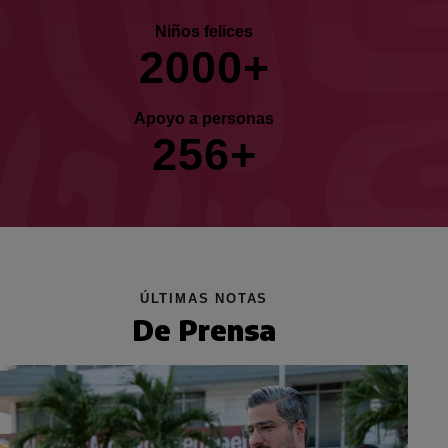
Niños felices
2
0
0
0
+
Apoyo a personas
2
5
6
+
ÚLTIMAS NOTAS
De Prensa