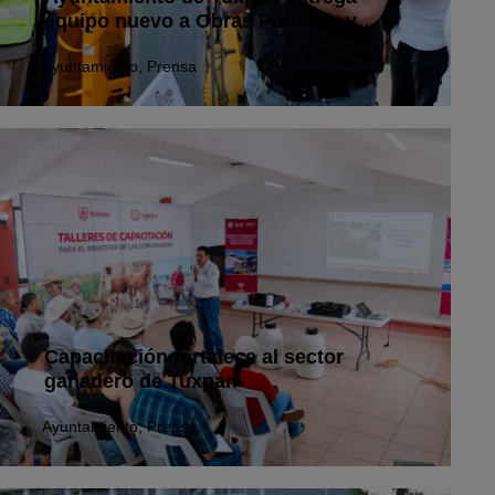
equipo nuevo a Obras Públicas y
Servicios Públicos Municipales
Ayuntamiento
,
Prensa
Capacitación fortalece al sector
ganadero de Tuxpan
Ayuntamiento
,
Prensa