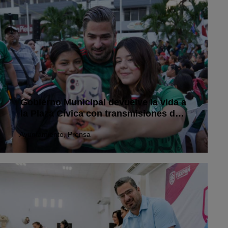
Gobierno Municipal devuelve la vida a
la Plaza Cívica con transmisiones de
la Selección Mexicana
Ayuntamiento
,
Prensa