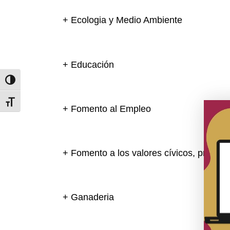
+ Ecologia y Medio Ambiente
+ Educación
Toggle High Contrast
Toggle Font size
+ Fomento al Empleo
+ Fomento a los valores cívicos, promoci
+ Ganaderia