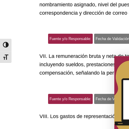
nombramiento asignado, nivel del puesto
correspondencia y dirección de correo e
Fuente y/o Responsable:
Fecha de Validación
Toggle High Contrast
VII. La remuneración bruta y neta de t
Toggle Font size
incluyendo sueldos, prestaciones, grat
compensación, señalando la periodici
Fuente y/o Responsable:
Fecha de Validación
VIII. Los gastos de representación y vi