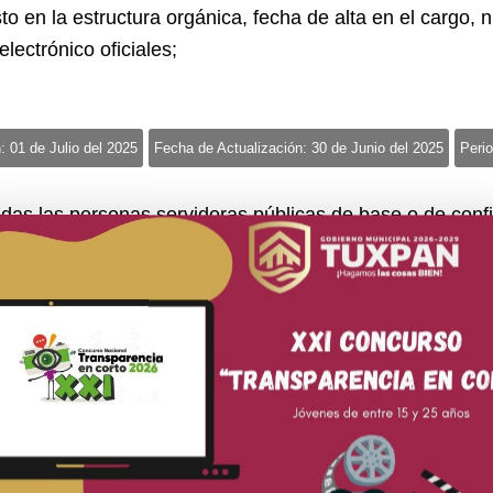
 en la estructura orgánica, fecha de alta en el cargo, nú
lectrónico oficiales;
: 01 de Julio del 2025
Fecha de Actualización: 30 de Junio del 2025
Perio
odas las personas servidoras públicas de base o de conf
ificaciones, primas, comisiones, dietas, bonos, estímulo
dad de dicha remuneración;
: 01 de Julio del 2025
Fecha de Actualización: 30 de Junio del 2025
Perio
áticos, así como el objeto e informe de comisión corresp