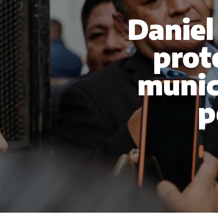
Daniel
prot
munic
p