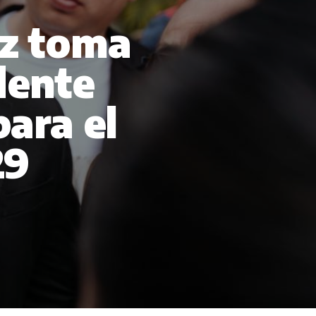
ez toma
dente
ara el
29