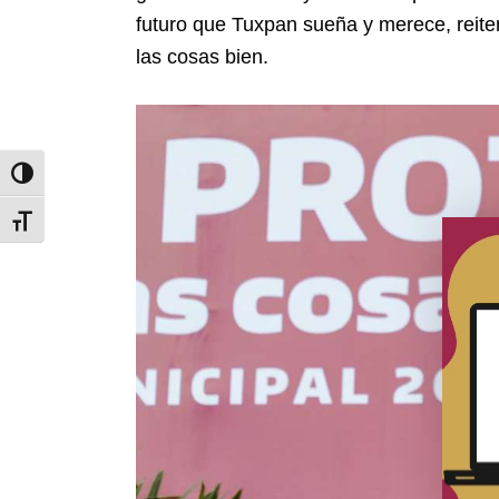
futuro que Tuxpan sueña y merece, reiter
las cosas bien.
Toggle High Contrast
Toggle Font size