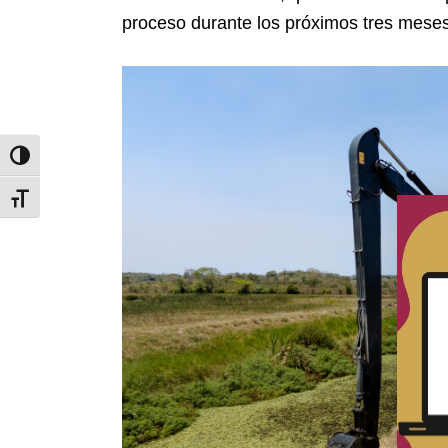
proceso durante los próximos tres meses
Toggle High Contrast
Toggle Font size