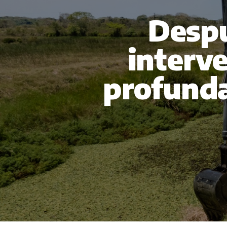
Despu
interve
profunda