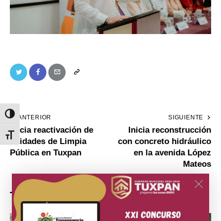
Toggle High Contrast
ANTERIOR
SIGUIENTE
Inicia reactivación de
Inicia reconstrucción
Toggle Font size
unidades de Limpia
con concreto hidráulico
Pública en Tuxpan
en la avenida López
Mateos
También te puede interesar