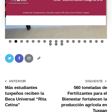
0
1
2
3
4
5
6
7
8
9
0
ANTERIOR
SIGUIENTE
Más estudiantes
560 toneladas de
tuxpeños reciben la
Fertilizantes para el
Beca Universal “Rita
Bienestar fortalecen la
Cetina”
producción agrícola en
Tuxpan