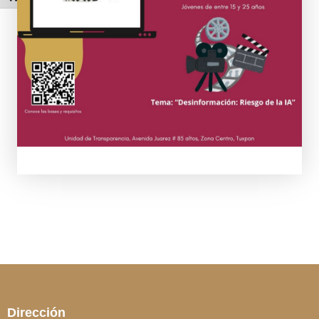
6 julio 2026
Se celebra la graduación de la
generación 2023-2026 de los CAIC
en Tuxpan
3 julio 2026
Tuxpan conmemora 145 años
como ciudad y reafirma el orgullo
de su historia
Dirección