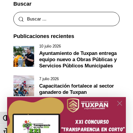
Buscar
Publicaciones recientes
10 julio 2026
Ayuntamiento de Tuxpan entrega
equipo nuevo a Obras Públicas y
Servicios Públicos Municipales
7 julio 2026
Capacitación fortalece al sector
ganadero de Tuxpan
6 julio 2026
Gobierno Municipal devuelve la
vida a la Plaza Cívica con
Toggle High Contrast
transmisiones de la Selección
Mexicana
Toggle Font size