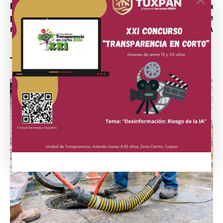
Beltrán con obras Un
enfermeros de la
parque y tanque elevado
Sección 26 Zona Norte
respectivamente.
del SNTSA
También te puede interesar