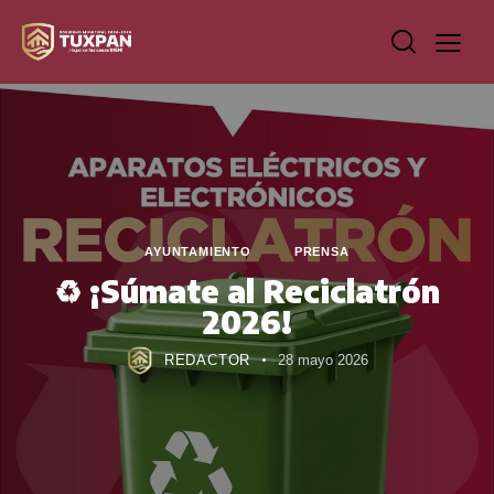
AYUNTAMIENTO
PRENSA
♻️ ¡Súmate al Reciclatrón
2026!
REDACTOR
28 mayo 2026