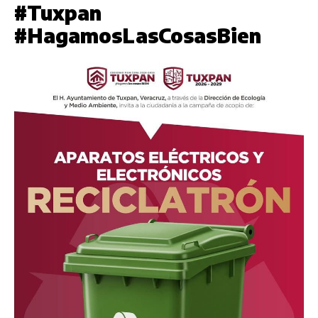
#Tuxpan
#HagamosLasCosasBien