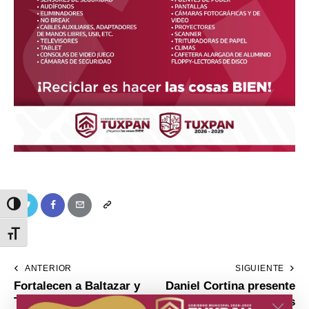
Toggle High Contrast
Toggle Font size
ANTERIOR
SIGUIENTE
Fortalecen a Baltazar y
Daniel Cortina presente
Tronconal de Herrera
en festejo de las y los