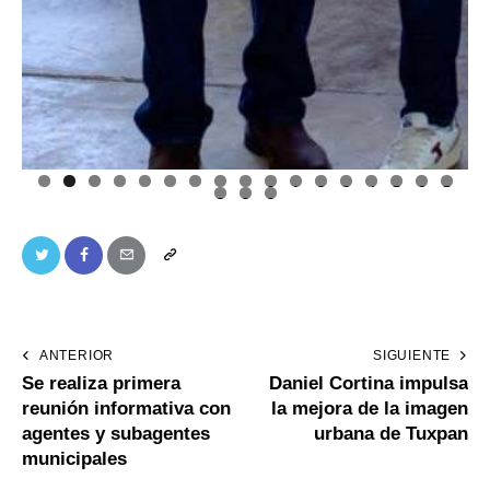
0
1
2
3
4
5
6
7
8
9
0
ANTERIOR
SIGUIENTE
Se realiza primera
Daniel Cortina impulsa
reunión informativa con
la mejora de la imagen
agentes y subagentes
urbana de Tuxpan
municipales