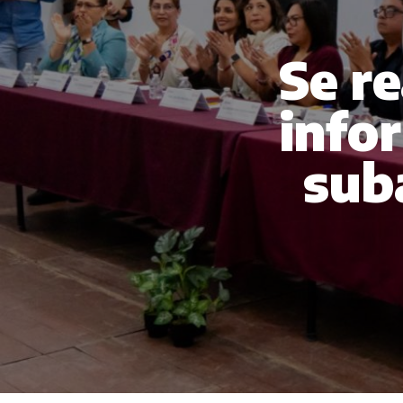
Se r
info
sub