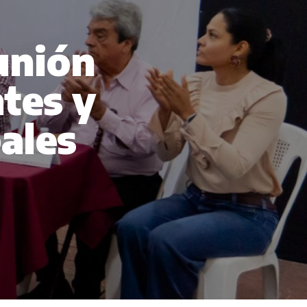
unión
tes y
ales