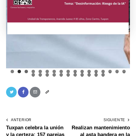
0
1
2
3
4
5
6
7
8
9
0
1
2
3
4
5
6
7
8
ANTERIOR
SIGUIENTE
Tuxpan celebra la unión
Realizan mantenimiento
y la certeza: 157 parejas
al asta bandera en la